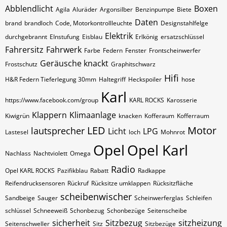
Abblendlicht
Boxen
Agila
Aluräder
Argonsilber
Benzinpumpe
Biete
Daten
brand
brandloch
Code, Motorkontrollleuchte
Designstahlfelge
Elektrik
durchgebrannt
EInstufung
Eisblau
Erlkönig
ersatzschlüssel
Fahrersitz
Fahrwerk
Farbe
Federn
Fenster
Frontscheinwerfer
Geräusche knackt
Frostschutz
Graphitschwarz
Hifi
H&R Federn Tieferlegung 30mm
Haltegriff
Heckspoiler
hose
Karl
https://www.facebook.com/group
KARL ROCKS
Karosserie
Klappern
Klimaanlage
Kiwigrün
knacken
Kofferaum
Kofferraum
LED
Motor
lautsprecher
Licht
LPG
Lastesel
loch
Mohnrot
Opel
Opel Karl
Nachlass
Nachtviolett
Omega
Radio
Opel KARL ROCKS
Pazifikblau
Rabatt
Radkappe
Reifendrucksensoren
Rückruf
Rücksitze umklappen
Rücksitzfläche
scheibenwischer
Sandbeige
Sauger
Scheinwerferglas
Schleifen
schlüssel
Schneeweiß
Schonbezug
Schonbezüge
Seitenscheibe
sicherheit
Sitzbezug
sitzheizung
Seitenschweller
Sitz
Sitzbezüge