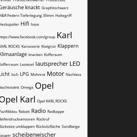
Geräusche knackt
Graphitschwarz
H&R Federn Tieferlegung 30mm
Haltegriff
Hifi
Heckspoiler
hose
Karl
https://www.facebook.com/group
Klappern
KARL ROCKS
Karosserie
Kiwigrün
Klimaanlage
knacken
Kofferaum
LED
lautsprecher
Kofferraum
Lastesel
Motor
Licht
LPG
loch
Mohnrot
Nachlass
Opel
Nachtviolett
Omega
Opel Karl
Opel KARL ROCKS
Radio
Pazifikblau
Rabatt
Radkappe
Reifendrucksensoren
Rückruf
Rücksitze umklappen
Rücksitzfläche
Sandbeige
scheibenwischer
Sauger