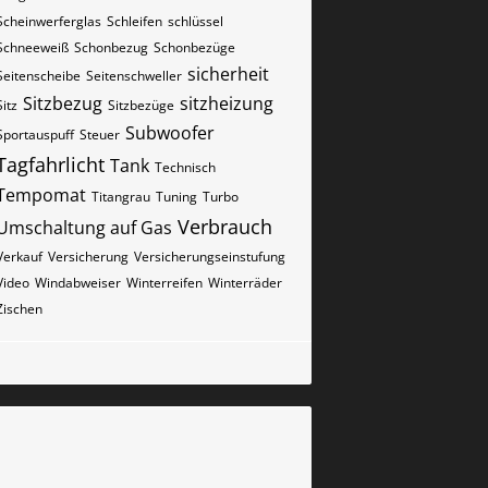
Scheinwerferglas
Schleifen
schlüssel
Schneeweiß
Schonbezug
Schonbezüge
sicherheit
Seitenscheibe
Seitenschweller
Sitzbezug
sitzheizung
Sitz
Sitzbezüge
Subwoofer
Sportauspuff
Steuer
Tagfahrlicht
Tank
Technisch
Tempomat
Titangrau
Tuning
Turbo
Verbrauch
Umschaltung auf Gas
Verkauf
Versicherung
Versicherungseinstufung
Video
Windabweiser
Winterreifen
Winterräder
Zischen