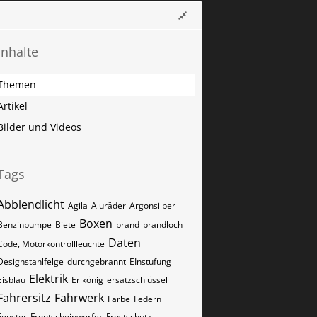
Inhalte
Themen
Artikel
Bilder und Videos
Tags
Abblendlicht
Agila
Aluräder
Argonsilber
Boxen
Benzinpumpe
Biete
brand
brandloch
Daten
Code, Motorkontrollleuchte
Designstahlfelge
durchgebrannt
EInstufung
Elektrik
Eisblau
Erlkönig
ersatzschlüssel
Fahrersitz
Fahrwerk
Farbe
Federn
Fenster
Frontscheinwerfer
Frostschutz