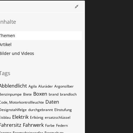
Inhalte
Themen
Artikel
Bilder und Videos
Tags
Abblendlicht
Agila
Aluräder
Argonsilber
Boxen
Benzinpumpe
Biete
brand
brandloch
Daten
Code, Motorkontrollleuchte
Designstahlfelge
durchgebrannt
EInstufung
Elektrik
Eisblau
Erlkönig
ersatzschlüssel
Fahrersitz
Fahrwerk
Farbe
Federn
Fenster
Frontscheinwerfer
Frostschutz