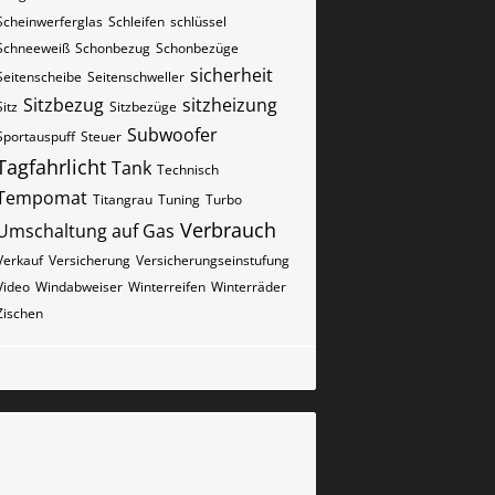
Scheinwerferglas
Schleifen
schlüssel
Schneeweiß
Schonbezug
Schonbezüge
sicherheit
Seitenscheibe
Seitenschweller
Sitzbezug
sitzheizung
Sitz
Sitzbezüge
Subwoofer
Sportauspuff
Steuer
Tagfahrlicht
Tank
Technisch
Tempomat
Titangrau
Tuning
Turbo
Verbrauch
Umschaltung auf Gas
Verkauf
Versicherung
Versicherungseinstufung
Video
Windabweiser
Winterreifen
Winterräder
Zischen