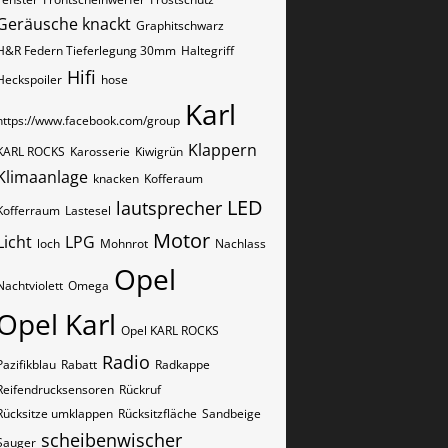
Geräusche knackt
Graphitschwarz
H&R Federn Tieferlegung 30mm
Haltegriff
Hifi
Heckspoiler
hose
Karl
https://www.facebook.com/group
Klappern
KARL ROCKS
Karosserie
Kiwigrün
Klimaanlage
knacken
Kofferaum
LED
lautsprecher
Kofferraum
Lastesel
Motor
Licht
LPG
loch
Mohnrot
Nachlass
Opel
Nachtviolett
Omega
Opel Karl
Opel KARL ROCKS
Radio
Pazifikblau
Rabatt
Radkappe
Reifendrucksensoren
Rückruf
Rücksitze umklappen
Rücksitzfläche
Sandbeige
scheibenwischer
Sauger