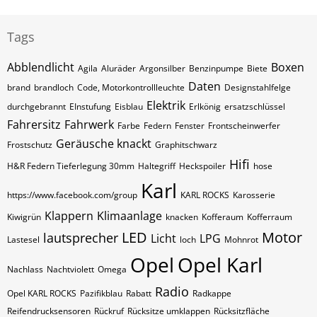
Tags
Abblendlicht
Boxen
Agila
Aluräder
Argonsilber
Benzinpumpe
Biete
Daten
brand
brandloch
Code, Motorkontrollleuchte
Designstahlfelge
Elektrik
durchgebrannt
EInstufung
Eisblau
Erlkönig
ersatzschlüssel
Fahrersitz
Fahrwerk
Farbe
Federn
Fenster
Frontscheinwerfer
Geräusche knackt
Frostschutz
Graphitschwarz
Hifi
H&R Federn Tieferlegung 30mm
Haltegriff
Heckspoiler
hose
Karl
https://www.facebook.com/group
KARL ROCKS
Karosserie
Klappern
Klimaanlage
Kiwigrün
knacken
Kofferaum
Kofferraum
LED
Motor
lautsprecher
Licht
LPG
Lastesel
loch
Mohnrot
Opel
Opel Karl
Nachlass
Nachtviolett
Omega
Radio
Opel KARL ROCKS
Pazifikblau
Rabatt
Radkappe
Reifendrucksensoren
Rückruf
Rücksitze umklappen
Rücksitzfläche