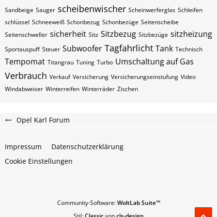
scheibenwischer
Sandbeige
Sauger
Scheinwerferglas
Schleifen
schlüssel
Schneeweiß
Schonbezug
Schonbezüge
Seitenscheibe
sicherheit
Sitzbezug
sitzheizung
Seitenschweller
Sitz
Sitzbezüge
Tagfahrlicht
Subwoofer
Tank
Sportauspuff
Steuer
Technisch
Tempomat
Umschaltung auf Gas
Titangrau
Tuning
Turbo
Verbrauch
Verkauf
Versicherung
Versicherungseinstufung
Video
Windabweiser
Winterreifen
Winterräder
Zischen
Opel Karl Forum
Impressum
Datenschutzerklärung
Cookie Einstellungen
Community-Software:
WoltLab Suite™
Stil:
Classic
von
cls-design