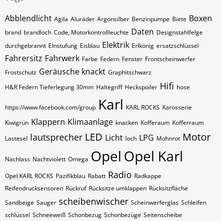
Abblendlicht
Boxen
Agila
Aluräder
Argonsilber
Benzinpumpe
Biete
Daten
brand
brandloch
Code, Motorkontrollleuchte
Designstahlfelge
Elektrik
durchgebrannt
EInstufung
Eisblau
Erlkönig
ersatzschlüssel
Fahrersitz
Fahrwerk
Farbe
Federn
Fenster
Frontscheinwerfer
Geräusche knackt
Frostschutz
Graphitschwarz
Hifi
H&R Federn Tieferlegung 30mm
Haltegriff
Heckspoiler
hose
Karl
https://www.facebook.com/group
KARL ROCKS
Karosserie
Klappern
Klimaanlage
Kiwigrün
knacken
Kofferaum
Kofferraum
LED
Motor
lautsprecher
Licht
LPG
Lastesel
loch
Mohnrot
Opel
Opel Karl
Nachlass
Nachtviolett
Omega
Radio
Opel KARL ROCKS
Pazifikblau
Rabatt
Radkappe
Reifendrucksensoren
Rückruf
Rücksitze umklappen
Rücksitzfläche
scheibenwischer
Sandbeige
Sauger
Scheinwerferglas
Schleifen
schlüssel
Schneeweiß
Schonbezug
Schonbezüge
Seitenscheibe