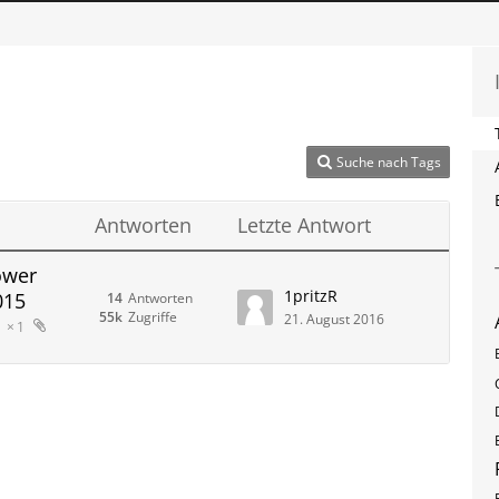
Suche nach Tags
Antworten
Letzte Antwort
ower
1pritzR
015
14
Antworten
55k
Zugriffe
21. August 2016
1