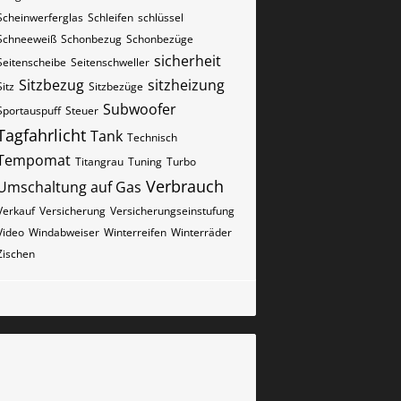
Scheinwerferglas
Schleifen
schlüssel
Schneeweiß
Schonbezug
Schonbezüge
sicherheit
Seitenscheibe
Seitenschweller
Sitzbezug
sitzheizung
Sitz
Sitzbezüge
Subwoofer
Sportauspuff
Steuer
Tagfahrlicht
Tank
Technisch
Tempomat
Titangrau
Tuning
Turbo
Verbrauch
Umschaltung auf Gas
Verkauf
Versicherung
Versicherungseinstufung
Video
Windabweiser
Winterreifen
Winterräder
Zischen