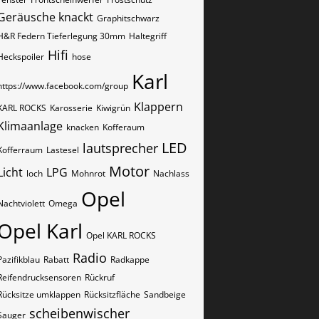
Geräusche knackt
Graphitschwarz
H&R Federn Tieferlegung 30mm
Haltegriff
Hifi
Heckspoiler
hose
Karl
https://www.facebook.com/group
Klappern
KARL ROCKS
Karosserie
Kiwigrün
Klimaanlage
knacken
Kofferaum
LED
lautsprecher
Kofferraum
Lastesel
Motor
Licht
LPG
loch
Mohnrot
Nachlass
Opel
Nachtviolett
Omega
Opel Karl
Opel KARL ROCKS
Radio
Pazifikblau
Rabatt
Radkappe
Reifendrucksensoren
Rückruf
Rücksitze umklappen
Rücksitzfläche
Sandbeige
scheibenwischer
Sauger