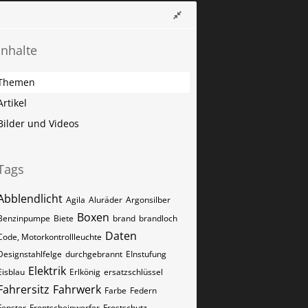
Inhalte
Themen
Artikel
Bilder und Videos
Tags
Abblendlicht
Agila
Aluräder
Argonsilber
Boxen
Benzinpumpe
Biete
brand
brandloch
Daten
Code, Motorkontrollleuchte
Designstahlfelge
durchgebrannt
EInstufung
Elektrik
Eisblau
Erlkönig
ersatzschlüssel
Fahrersitz
Fahrwerk
Farbe
Federn
Fenster
Frontscheinwerfer
Frostschutz