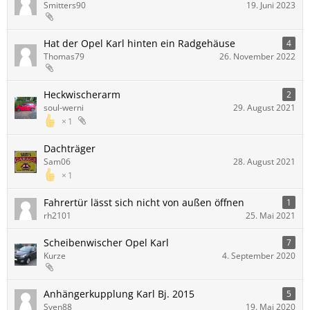
Smitters90
19. Juni 2023
Hat der Opel Karl hinten ein Radgehäuse
4
Thomas79
26. November 2022
Heckwischerarm
2
soul-werni
29. August 2021
1
Dachträger
Sam06
28. August 2021
1
Fahrertür lässt sich nicht von außen öffnen
1
rh2101
25. Mai 2021
Scheibenwischer Opel Karl
7
Kurze
4. September 2020
Anhängerkupplung Karl Bj. 2015
5
Sven88
19. Mai 2020