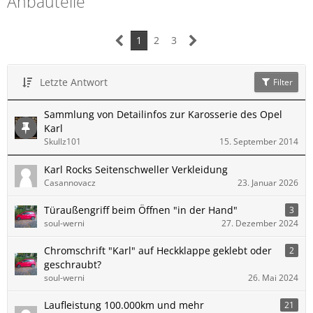
Anbauteile
1
2
3
Letzte Antwort
Filter
Sammlung von Detailinfos zur Karosserie des Opel
Karl
Skullz101
15. September 2014
Karl Rocks Seitenschweller Verkleidung
Casannovacz
23. Januar 2026
Türaußengriff beim Öffnen "in der Hand"
3
soul-werni
27. Dezember 2024
Chromschrift "Karl" auf Heckklappe geklebt oder
2
geschraubt?
soul-werni
26. Mai 2024
Laufleistung 100.000km und mehr
21