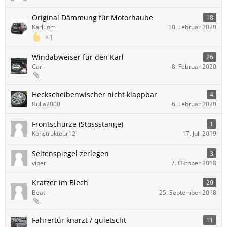
Original Dämmung für Motorhaube
18
KarlTom
10. Februar 2020
1
Windabweiser für den Karl
26
Carl
8. Februar 2020
Heckscheibenwischer nicht klappbar
4
Bulla2000
6. Februar 2020
Frontschürze (Stossstange)
1
Konstrukteur12
17. Juli 2019
Seitenspiegel zerlegen
3
viper
7. Oktober 2018
Kratzer im Blech
20
Beat
25. September 2018
Fahrertür knarzt / quietscht
11