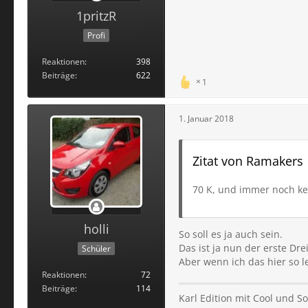
1pritzR
Profi
Reaktionen
398
Beiträge
622
1
1. Januar 2018
Zitat von Ramakers
70 K, und immer noch ke
holli
So soll es ja auch sein.
Das ist ja nun der erste Dr
Schüler
Aber wenn ich das hier so 
Reaktionen
72
Beiträge
114
Karl Edition mit Cool und S