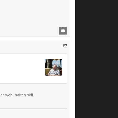
#7
er wohl halten soll.