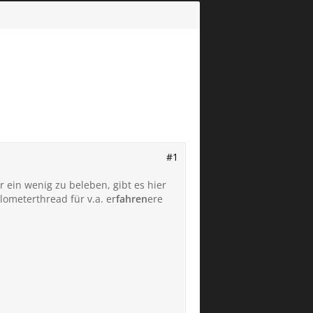
#1
ein wenig zu beleben, gibt es hier
ilometerthread für v.a. er
fahren
ere