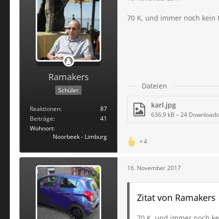
70 K, und immer noch kein
Ramakers
Dateien
Schüler
karl.jpg
Reaktionen
87
636,9 kB – 24 Downloads
Beiträge
41
Wohnort
Noorbeek - Limburg
4
16. November 2017
Zitat von Ramakers
70 K, und immer noch ke