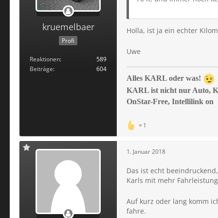
kruemelbaer
Holla, ist ja ein echter Kil
Profi
Uwe
Reaktionen
589
Beiträge
604
Alles KARL oder was!
KARL ist nicht nur Auto, 
OnStar-Free, Intellilink on
1
1. Januar 2018
Das ist echt beeindruckend
Karls mit mehr Fahrleistun
Auf kurz oder lang komm ich
fahre.