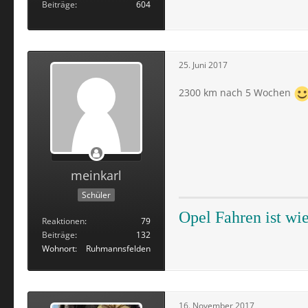
Beiträge
604
25. Juni 2017
2300 km nach 5 Wochen
meinkarl
Schüler
Opel Fahren ist wi
Reaktionen
79
Beiträge
132
Wohnort
Ruhmannsfelden
16. November 2017