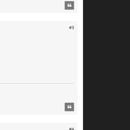
#3
#4