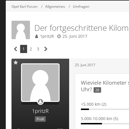
Opel Karl Forum
Allgemeines
Umfragen
Der fortgeschrittene Kilo
1pritzR
25. Juni 2017
1
2
3
25. Juni 2017
Wieviele Kilometer 
Uhr?
28
<5.000 km (2)
1pritzR
5.000-10.000 km (5)
Profi