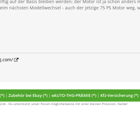
nftig auf der Basis bleiben werden; der Motor ist ja schon anders 
t beim nächsten Modellwechsel - auch der jetzige 75 PS Motor weg, w
g.com/
(*)
|
Zubehör bei Ebay (*)
|
eAUTO-THG-PRÄMIE (*)
|
Kfz-Versicherung (*)
 Link - Du unterstützt unser Forum möglicherweise mit einer kleinen Provision. Danke!