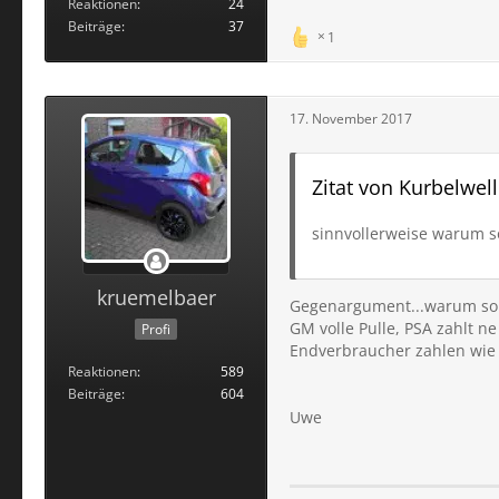
Reaktionen
24
Beiträge
37
1
17. November 2017
Zitat von Kurbelwel
sinnvollerweise warum s
kruemelbaer
Gegenargument...warum soll
GM volle Pulle, PSA zahlt n
Profi
Endverbraucher zahlen wie 
Reaktionen
589
Beiträge
604
Uwe