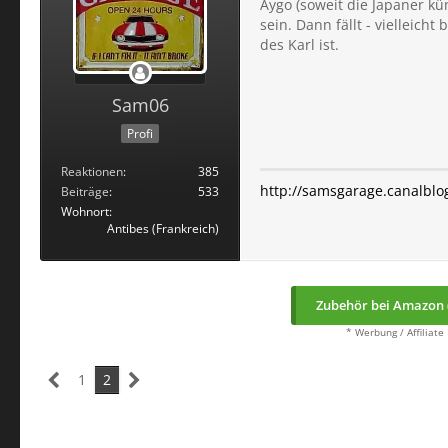
Aygo (soweit die Japaner kü
sein. Dann fällt - vielleich
des Karl ist.
Sam06
Profi
Reaktionen
385
http://samsgarage.canalblo
Beiträge
533
Wohnort
Antibes (Frankreich)
Zubehör bei Amazon 
* Werbung / Affiliate
1
2