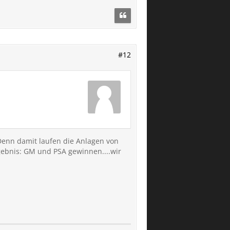
#12
Denn damit laufen die Anlagen von
rgebnis: GM und PSA gewinnen....wir