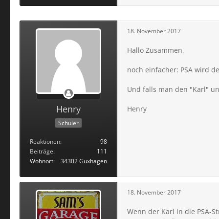
18. November 2017
Hallo Zusammen,
noch einfacher: PSA wird den
Und falls man den "Karl" un
Henry
Henry
Schüler
Reaktionen
98
Beiträge
111
Wohnort
34302 Guxhagen
18. November 2017
Wenn der Karl in die PSA-St