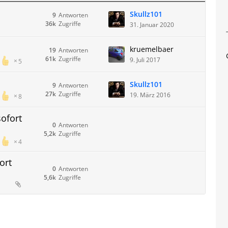
Skullz101
9
Antworten
36k
Zugriffe
31. Januar 2020
kruemelbaer
19
Antworten
61k
Zugriffe
9. Juli 2017
5
Skullz101
9
Antworten
27k
Zugriffe
19. März 2016
8
sofort
0
Antworten
5,2k
Zugriffe
4
ort
0
Antworten
5,6k
Zugriffe